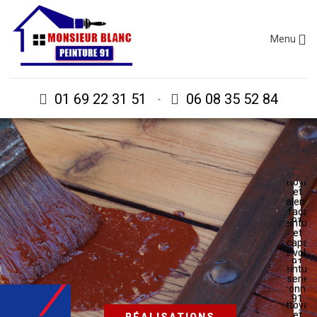
Menu
01 69 22 31 51
06 08 35 52 84
-
Nettoyag
et
ravaleme
de façad
91
Peinture
et
décapag
de volet
91
Peinture
boiserie e
ferronner
91
Nettoyag
et