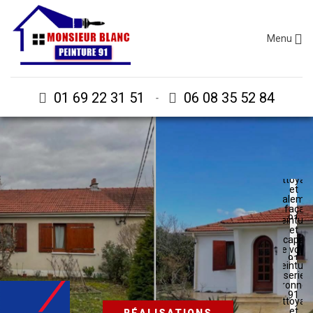
Menu
01 69 22 31 51
06 08 35 52 84
-
Nettoyag
et
ravaleme
de façad
91
Peinture
et
décapag
de volet
91
Peinture
boiserie e
ferronner
91
Nettoyag
et